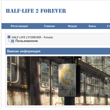
Регистрация
Главная
Форум
Баны
Ст
HALF-LIFE 2 FOREVER - Forums
Пользователи
Важная информация