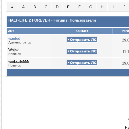
#
A
B
C
D
E
F
G
H
I
J
HALF-LIFE 2 FOREVER - Forums: Пользователи
Имя
Контакт
Рег
wanted
29.
Администратор
Wojak
11.
Новичок
worksale555
19.
Новичок
Ра