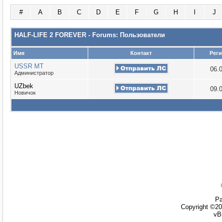
#
A
B
C
D
E
F
G
H
I
J
HALF-LIFE 2 FOREVER - Forums: Пользователи
Имя
Контакт
Рег
USSR MT
06.
Администратор
UZbek
09.
Новичок
Ра
Copyright ©20
vB