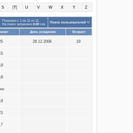
S
[
T
]
U
V
W
X
Y
Z
Показано с 1 по 11 из 11.
Поиск пользователей
На поиск затрачено
0.00
сек.
визит
День рождения
Возраст
25
28.12.2006
19
15
19
18
пно
19
23
17