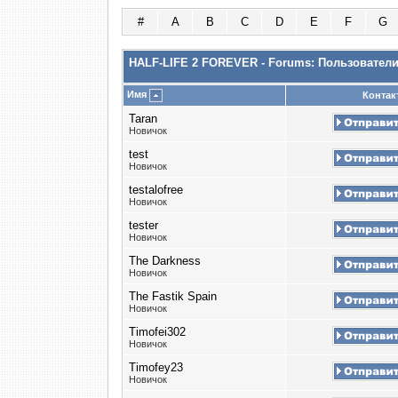
#
A
B
C
D
E
F
G
HALF-LIFE 2 FOREVER - Forums: Пользовател
Имя
Контак
Taran
Новичок
test
Новичок
testalofree
Новичок
tester
Новичок
The Darkness
Новичок
The Fastik Spain
Новичок
Timofei302
Новичок
Timofey23
Новичок