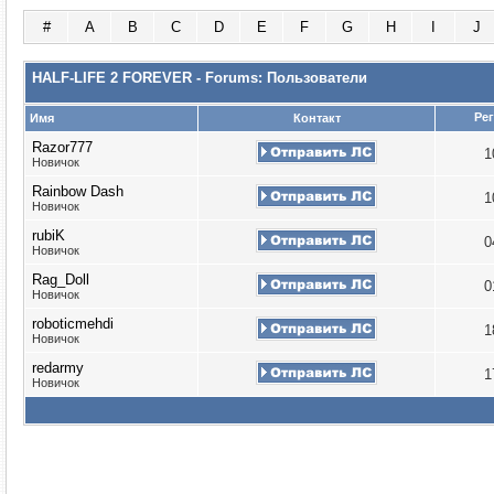
#
A
B
C
D
E
F
G
H
I
J
HALF-LIFE 2 FOREVER - Forums: Пользователи
Ре
Имя
Контакт
Razor777
1
Новичок
Rainbow Dash
1
Новичок
rubiK
0
Новичок
Rag_Doll
0
Новичок
roboticmehdi
1
Новичок
redarmy
1
Новичок