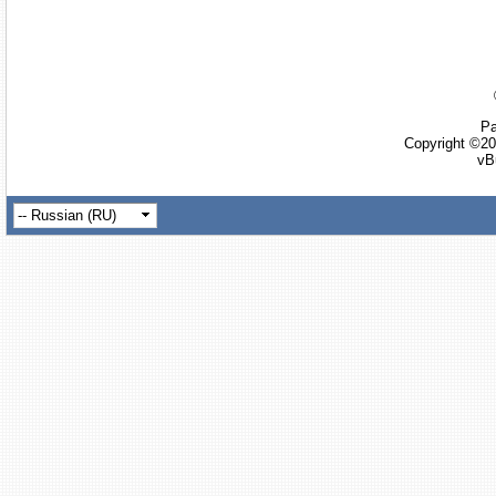
Ра
Copyright ©20
vB