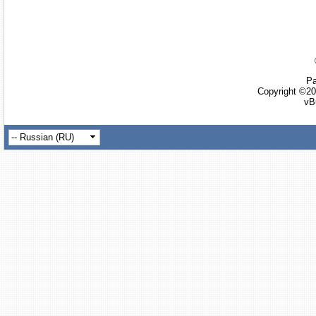
Ра
Copyright ©20
vB