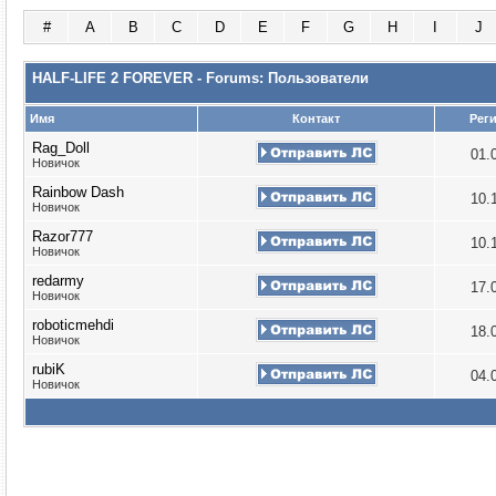
#
A
B
C
D
E
F
G
H
I
J
HALF-LIFE 2 FOREVER - Forums: Пользователи
Имя
Контакт
Рег
Rag_Doll
01.
Новичок
Rainbow Dash
10.
Новичок
Razor777
10.
Новичок
redarmy
17.
Новичок
roboticmehdi
18.
Новичок
rubiK
04.
Новичок