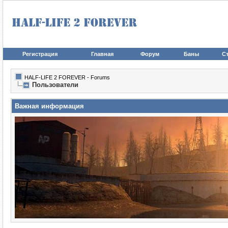
Регистрация
Главная
Форум
Баны
Ст
HALF-LIFE 2 FOREVER - Forums
Пользователи
Важная информация