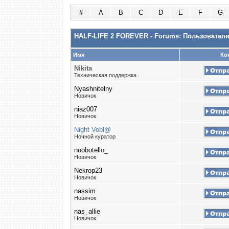
#
A
B
C
D
E
F
G
HALF-LIFE 2 FOREVER - Forums: Пользовател
Имя
Ко
Nikita
Техническая поддержка
Nyashnitelny
Новичок
niaz007
Новичок
Night Vobl@
Ночной куратор
noobotello_
Новичок
Nekrop23
Новичок
nassim
Новичок
nas_allie
Новичок