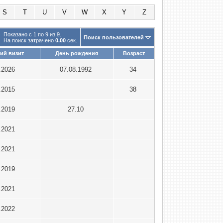
S
T
U
V
W
X
Y
Z
Показано с 1 по 9 из 9.
Поиск пользователей
На поиск затрачено
0.00
сек.
ий визит
День рождения
Возраст
.2026
07.08.1992
34
.2015
38
.2019
27.10
.2021
.2021
.2019
.2021
.2022