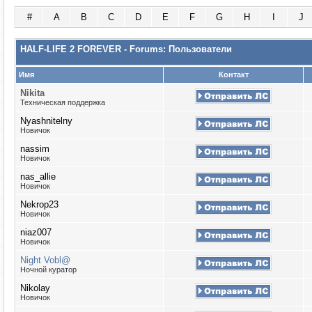
#
A
B
C
D
E
F
G
H
I
J
HALF-LIFE 2 FOREVER - Forums: Пользователи
Имя
Контакт
Nikita
Техническая поддержка
Nyashnitelny
Новичок
nassim
Новичок
nas_allie
Новичок
Nekrop23
Новичок
niaz007
Новичок
Night Vobl@
Ночной куратор
Nikolay
Новичок