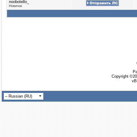
noobotello_
Новичок
Ра
Copyright ©20
vB