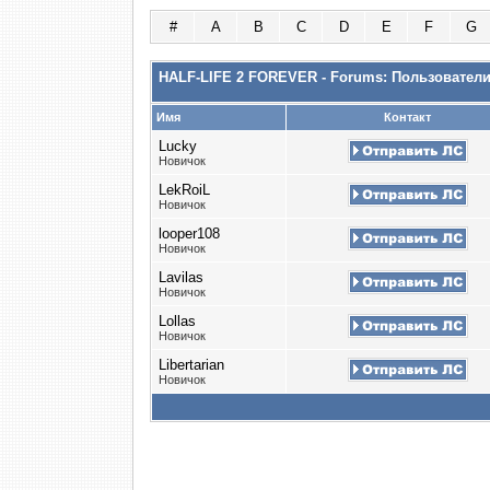
#
A
B
C
D
E
F
G
HALF-LIFE 2 FOREVER - Forums: Пользовател
Имя
Контакт
Lucky
Новичок
LekRoiL
Новичок
looper108
Новичок
Lavilas
Новичок
Lollas
Новичок
Libertarian
Новичок