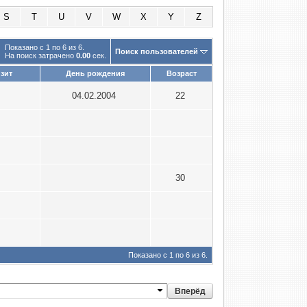
S
T
U
V
W
X
Y
Z
Показано с 1 по 6 из 6.
Поиск пользователей
На поиск затрачено
0.00
сек.
зит
День рождения
Возраст
3
04.02.2004
22
1
2
7
30
6
5
Показано с 1 по 6 из 6.