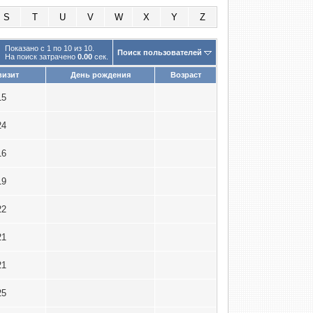
S
T
U
V
W
X
Y
Z
Показано с 1 по 10 из 10.
Поиск пользователей
На поиск затрачено
0.00
сек.
визит
День рождения
Возраст
15
24
16
19
22
21
21
25