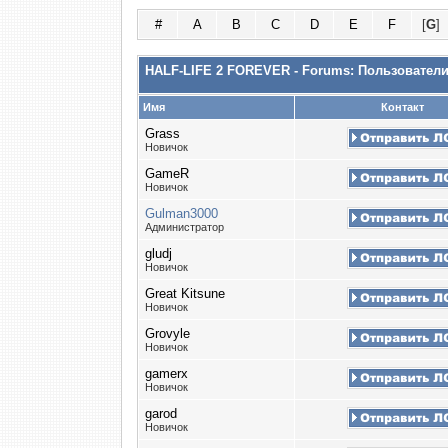
#
A
B
C
D
E
F
[
G
]
HALF-LIFE 2 FOREVER - Forums: Пользовател
Имя
Контакт
Grass
Новичок
GameR
Новичок
Gulman3000
Администратор
gludj
Новичок
Great Kitsune
Новичок
Grovyle
Новичок
gamerx
Новичок
garod
Новичок