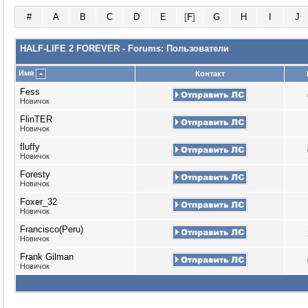
#
A
B
C
D
E
[
F
]
G
H
I
J
HALF-LIFE 2 FOREVER - Forums: Пользователи
Имя
Контакт
Fess
Новичок
FlinTER
Новичок
fluffy
Новичок
Foresty
Новичок
Foxer_32
Новичок
Francisco(Peru)
Новичок
Frank Gilman
Новичок