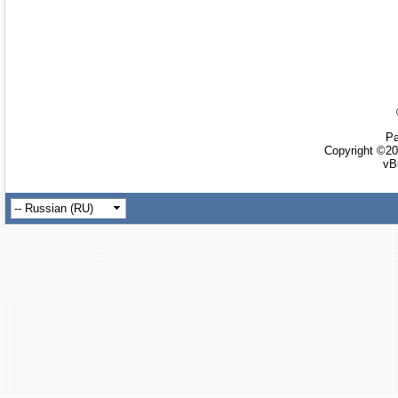
Ра
Copyright ©20
vB