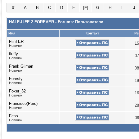
#
A
B
C
D
E
[
F
]
G
H
I
J
HALF-LIFE 2 FOREVER - Forums: Пользователи
Имя
Контакт
Ре
FlinTER
15
Новичок
fluffy
07
Новичок
Frank Gilman
08
Новичок
Foresty
19
Новичок
Foxer_32
16
Новичок
Francisco(Peru)
28
Новичок
Fess
06
Новичок