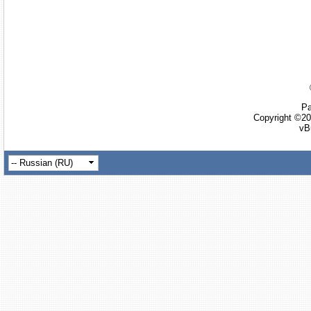
Ра
Copyright ©20
vB