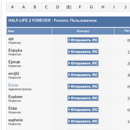
#
A
B
C
D
[
E
]
F
G
H
I
J
HALF-LIFE 2 FOREVER - Forums: Пользователи
Рег
Имя
Контакт
ept
0
Новичок
Enjoyka
1
Новичок
Epmak
2
Новичок
em@il
3
Новичок
Esver
0
Администратор
Explorer
2
Новичок
Eldar
0
Новичок
euphoria
1
Новичок