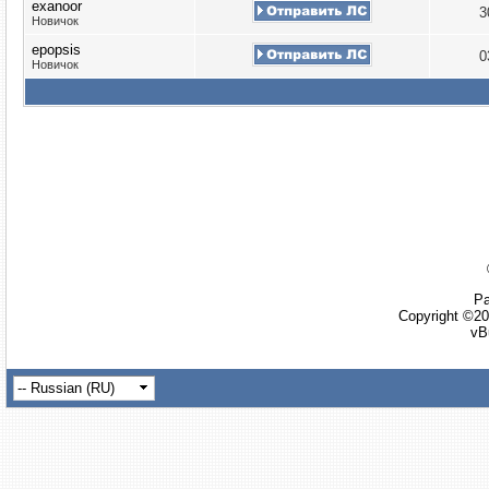
exanoor
3
Новичок
epopsis
0
Новичок
Ра
Copyright ©20
vB