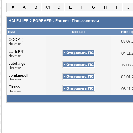
#
A
B
[
C
]
D
E
F
G
H
I
J
HALF-LIFE 2 FOREVER - Forums: Пользователи
Имя
Контакт
Регист
COOP :)
08.07
Новичок
CaHeK41
04.11
Новичок
cutefangs
19.03
Новичок
combine.dll
02.01
Новичок
Cirano
08.11
Новичок