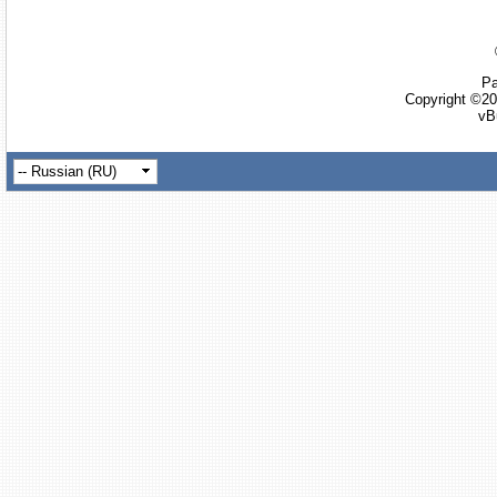
Ра
Copyright ©20
vB