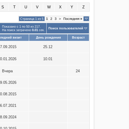
S
T
U
V
W
X
Y
Z
Страница 1 из 5
1
2
3
>
Последняя
»
Показано с 1 по 50 из 217.
Поиск пользователей
На поиск затрачено
0.01
сек.
ледний визит
День рождения
Возраст
7.09.2015
25.12
0.01.2026
10.01
Вчера
24
9.05.2026
0.08.2015
6.07.2021
8.09.2024
0.10.2015