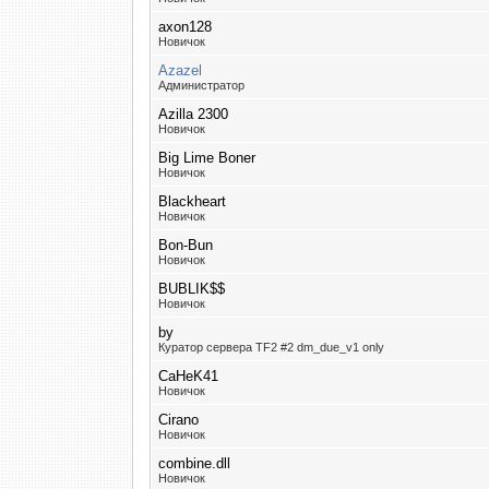
axon128
Новичок
Azazel
Администратор
Azilla 2300
Новичок
Big Lime Boner
Новичок
Blackheart
Новичок
Bon-Bun
Новичок
BUBLIK$$
Новичок
by
Куратор сервера TF2 #2 dm_due_v1 only
CaHeK41
Новичок
Cirano
Новичок
combine.dll
Новичок