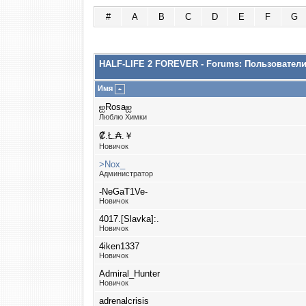
#
A
B
C
D
E
F
G
HALF-LIFE 2 FOREVER - Forums: Пользовател
Имя
ஐRosaஐ
Люблю Химки
₡.Ł.₳.￥
Новичок
>Nox_
Администратор
-NeGaT1Ve-
Новичок
4017.[Slavka]:.
Новичок
4iken1337
Новичок
Admiral_Hunter
Новичок
adrenalcrisis