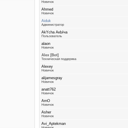
Новичок
Ahmed
Новичок
Aiduk
Администратор
AkYcha АкЫча
Пользователь
alaon
Новичок
Alex [Bot]
Техническая поддержка
Alexey
Новичок
alijamesgray
Новичок
anatt762
Новичок
ArnO
Новичок
Asher
Новичок
Avi_Aptekman
Новичок