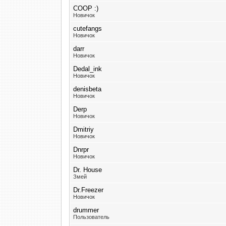
COOP :)
Новичок
cutefangs
Новичок
darr
Новичок
Dedal_ink
Новичок
denisbeta
Новичок
Derp
Новичок
Dmitriy
Новичок
Dnrpr
Новичок
Dr. House
Змей
Dr.Freezer
Новичок
drummer
Пользователь