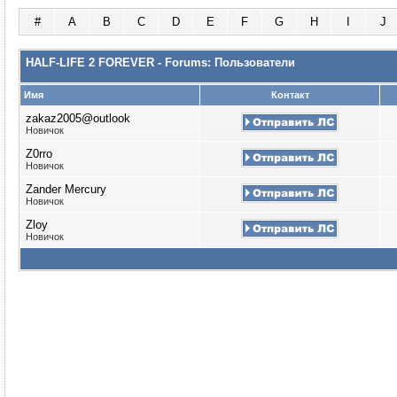
#
A
B
C
D
E
F
G
H
I
J
HALF-LIFE 2 FOREVER - Forums: Пользователи
Имя
Контакт
zakaz2005@outlook
Новичок
Z0rro
Новичок
Zander Mercury
Новичок
Zloy
Новичок