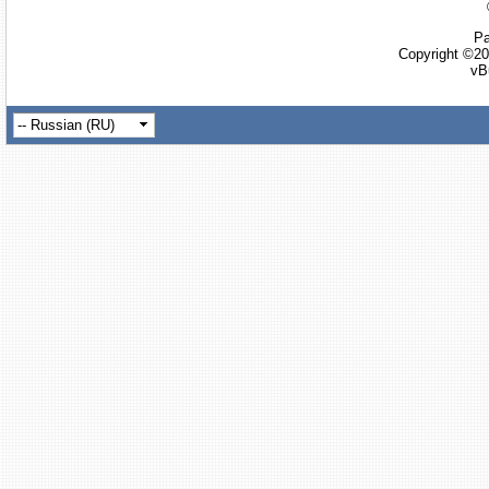
Ра
Copyright ©20
vB