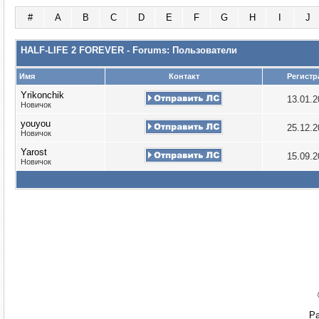
#
A
B
C
D
E
F
G
H
I
J
HALF-LIFE 2 FOREVER - Forums: Пользователи
Имя
Контакт
Регистр
Yrikonchik
13.01.
Новичок
youyou
25.12.
Новичок
Yarost
15.09.
Новичок
Ра