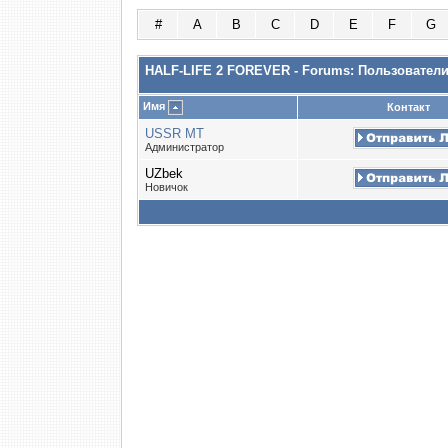
#
A
B
C
D
E
F
G
HALF-LIFE 2 FOREVER - Forums: Пользовател
Имя
Контакт
USSR MT
Администратор
UZbek
Новичок