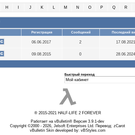
H
I
J
K
L
M
N
O
P
Q
R
и
Регистрация
Сообщений
Последний ви
06.06.2017
2
17.08.202
09.08.2015
0
28.06.202
Быстрый переход
® 2015-2021 HALF-LIFE 2 FOREVER
Работает на vBulletin® Версия 3.9.1-dev
Copyright ©2000 - 2026, Jelsoft Enterprises Ltd. Перевод:
zCarot
vBulletin Skin developed by: vBStyles.com