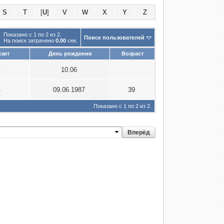
S
T
[
U
]
V
W
X
Y
Z
Показано с 1 по 2 из 2.
Поиск пользователей
На поиск затрачено
0.00
сек.
зит
День рождения
Возраст
1
10.06
4
09.06.1987
39
Показано с 1 по 2 из 2.