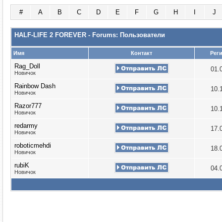
#
A
B
C
D
E
F
G
H
I
J
HALF-LIFE 2 FOREVER - Forums: Пользователи
Имя
Контакт
Рег
Rag_Doll
01.
Новичок
Rainbow Dash
10.
Новичок
Razor777
10.
Новичок
redarmy
17.
Новичок
roboticmehdi
18.
Новичок
rubiK
04.
Новичок