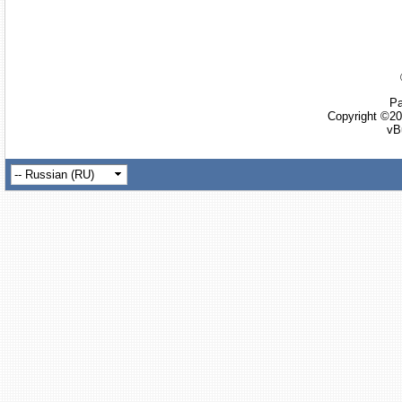
Ра
Copyright ©20
vB