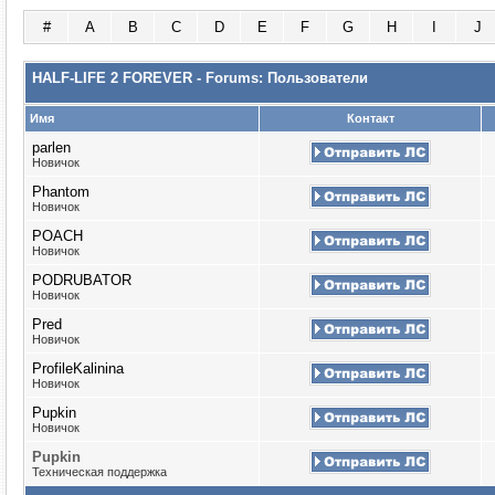
#
A
B
C
D
E
F
G
H
I
J
HALF-LIFE 2 FOREVER - Forums: Пользователи
Имя
Контакт
parlen
Новичок
Phantom
Новичок
POACH
Новичок
PODRUBATOR
Новичок
Pred
Новичок
ProfileKalinina
Новичок
Pupkin
Новичок
Puрkin
Техническая поддержка