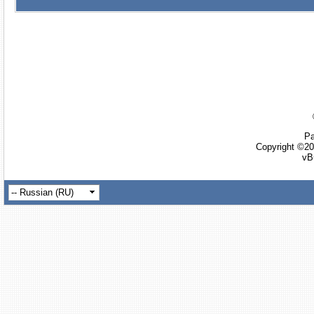
Ра
Copyright ©20
vB