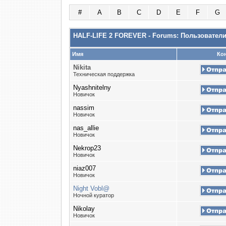
#
A
B
C
D
E
F
G
HALF-LIFE 2 FOREVER - Forums: Пользовател
Имя
Кон
Nikita
Техническая поддержка
Nyashnitelny
Новичок
nassim
Новичок
nas_allie
Новичок
Nekrop23
Новичок
niaz007
Новичок
Night Vobl@
Ночной куратор
Nikolay
Новичок