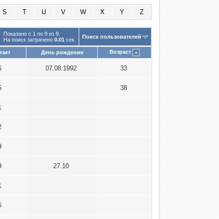
S
T
U
V
W
X
Y
Z
Показано с 1 по 9 из 9.
Поиск пользователей
На поиск затрачено
0.01
сек.
Возраст
изит
День рождения
26
07.08.1992
33
15
38
1
22
19
19
27.10
21
26