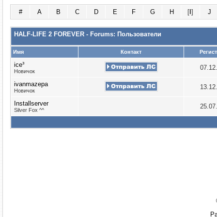
#
A
B
C
D
E
F
G
H
[
I
]
J
HALF-LIFE 2 FOREVER - Forums: Пользователи
Имя
Контакт
Регис
ice³
07.12
Новичок
ivanmazepa
13.12
Новичок
Installserver
25.07
Silver Fox ^^
Ра