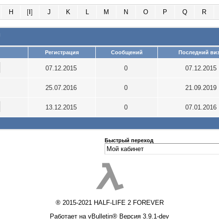
H
[
I
]
J
K
L
M
N
O
P
Q
R
и
Регистрация
Сообщений
Последний виз
07.12.2015
0
07.12.2015
25.07.2016
0
21.09.2019
13.12.2015
0
07.01.2016
Быстрый переход
® 2015-2021 HALF-LIFE 2 FOREVER
Работает на vBulletin® Версия 3.9.1-dev