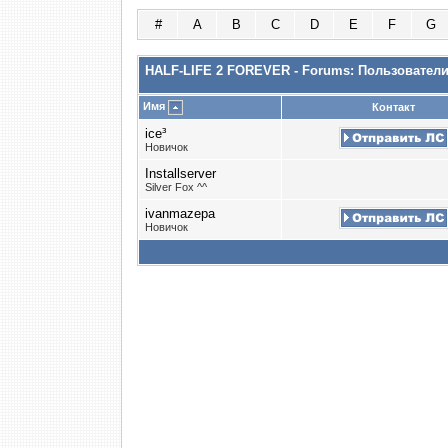
#
A
B
C
D
E
F
G
HALF-LIFE 2 FOREVER - Forums: Пользовател
Имя
Контакт
ice³
Новичок
Installserver
Silver Fox ^^
ivanmazepa
Новичок