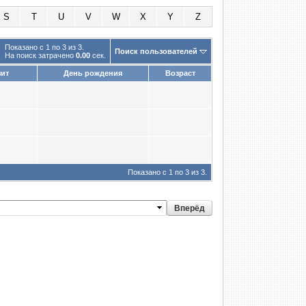
S
T
U
V
W
X
Y
Z
Показано с 1 по 3 из 3.
Поиск пользователей
На поиск затрачено
0.00
сек.
ит
День рождения
Возраст
Показано с 1 по 3 из 3.