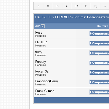
#
A
B
C
D
E
[
F
]
G
HALF-LIFE 2 FOREVER - Forums: Пользовател
Имя
Контакт
Fess
Новичок
FlinTER
Новичок
fluffy
Новичок
Foresty
Новичок
Foxer_32
Новичок
Francisco(Peru)
Новичок
Frank Gilman
Новичок