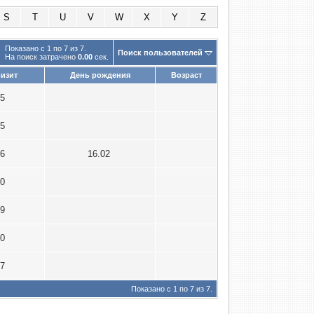
S
T
U
V
W
X
Y
Z
Показано с 1 по 7 из 7.
Поиск пользователей
На поиск затрачено
0.00
сек.
изит
День рождения
Возраст
25
15
16
16.02
20
19
20
17
Показано с 1 по 7 из 7.