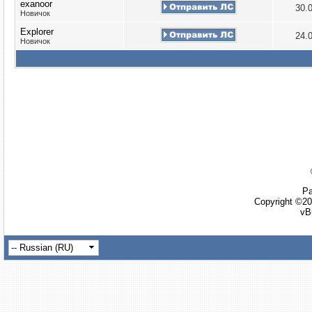
exanoor
30.
Новичок
Explorer
24.
Новичок
Ра
Copyright ©20
vB