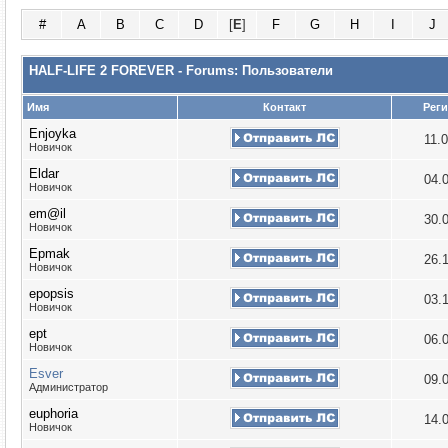
#
A
B
C
D
[
E
]
F
G
H
I
J
HALF-LIFE 2 FOREVER - Forums: Пользователи
Имя
Контакт
Рег
Enjoyka
11.
Новичок
Eldar
04.
Новичок
em@il
30.
Новичок
Epmak
26.
Новичок
epopsis
03.
Новичок
ept
06.
Новичок
Esver
09.
Администратор
euphoria
14.
Новичок