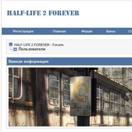
Регистрация
Главная
Форум
Баны
Ст
HALF-LIFE 2 FOREVER - Forums
Пользователи
Важная информация