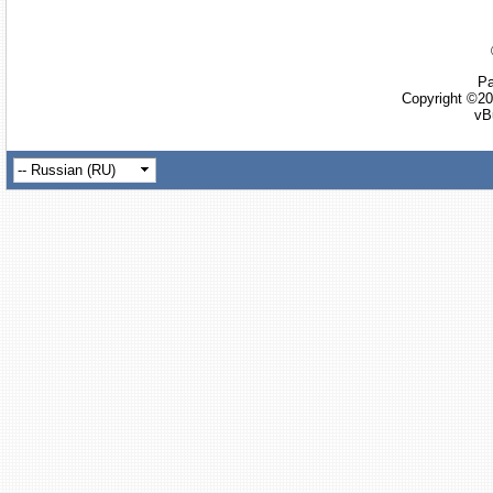
Ра
Copyright ©20
vB