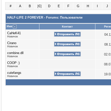
#
A
B
[
C
]
D
E
F
G
H
I
J
HALF-LIFE 2 FOREVER - Forums: Пользователи
Имя
Контакт
Реги
CaHeK41
04.1
Новичок
Cirano
08.1
Новичок
combine.dll
02.0
Новичок
COOP :)
08.0
Новичок
cutefangs
19.0
Новичок