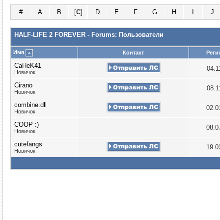
#
A
B
[
C
]
D
E
F
G
H
I
J
HALF-LIFE 2 FOREVER - Forums: Пользователи
Имя
Контакт
Реги
CaHeK41
04.1
Новичок
Cirano
08.1
Новичок
combine.dll
02.0
Новичок
COOP :)
08.0
Новичок
cutefangs
19.0
Новичок