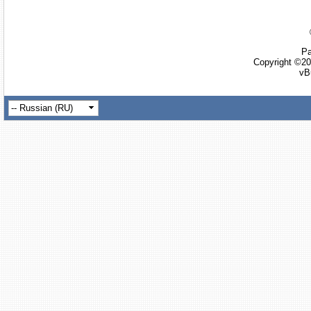
Ра
Copyright ©20
vB