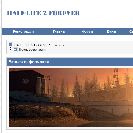
Регистрация
Главная
Форум
Баны
Ст
HALF-LIFE 2 FOREVER - Forums
Пользователи
Важная информация