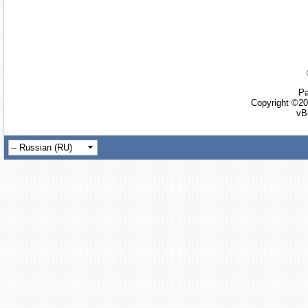
Ра
Copyright ©20
vB