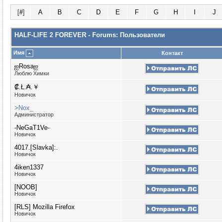
[
#
]
A
B
C
D
E
F
G
H
I
J
HALF-LIFE 2 FOREVER - Forums: Пользователи
Имя
Контакт
ஐRosaஐ
Люблю Химки
₡.Ł.₳.￥
Новичок
>Nox_
Администратор
-NeGaT1Ve-
Новичок
4017.[Slavka]:.
Новичок
4iken1337
Новичок
[NOOB]
Новичок
[RLS] Mozilla Firefox
Новичок