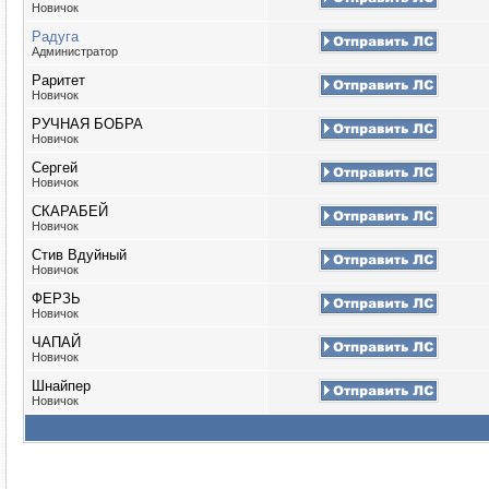
Новичок
Радуга
Администратор
Раритет
Новичок
РУЧНАЯ БОБРА
Новичок
Сергей
Новичок
СКАРАБЕЙ
Новичок
Стив Вдуйный
Новичок
ФЕРЗЬ
Новичок
ЧАПАЙ
Новичок
Шнайпер
Новичок