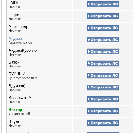
_MDL
Новичок
_siger_
Новичок
Александр
Новичок
Андрей
Администратор
АндрейКурогло
Новичок
Батон
Новичок
БУЙНЫЙ
Да я тут постоянно
Вдуянов)
Новичок
Весельчак У
Новичок
Виктор
Управляющий
Влудя
Новичок