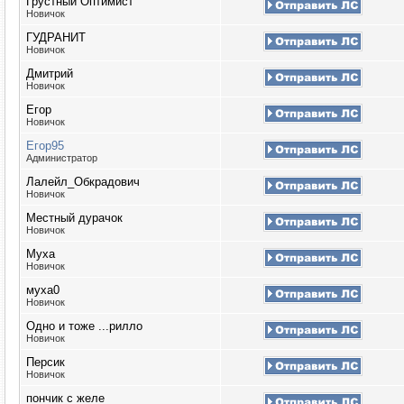
Грустный Оптимист
Новичок
ГУДРАНИТ
Новичок
Дмитрий
Новичок
Егор
Новичок
Егор95
Администратор
Лалейл_Обкрадович
Новичок
Местный дурачок
Новичок
Муха
Новичок
муха0
Новичок
Одно и тоже ...рилло
Новичок
Персик
Новичок
пончик с желе