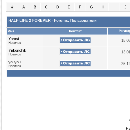
#
A
B
C
D
E
F
G
H
I
J
HALF-LIFE 2 FOREVER - Forums: Пользователи
Регист
Имя
Контакт
Yarost
15.0
Новичок
Yrikonchik
13.0
Новичок
youyou
25.1
Новичок
Ра