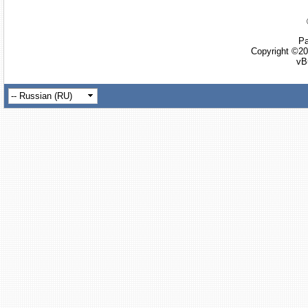
Ра
Copyright ©20
vB