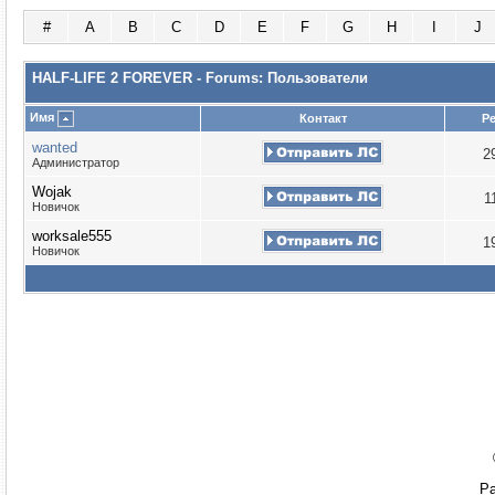
#
A
B
C
D
E
F
G
H
I
J
HALF-LIFE 2 FOREVER - Forums: Пользователи
Имя
Контакт
Р
wanted
2
Администратор
Wojak
1
Новичок
worksale555
1
Новичок
Ра