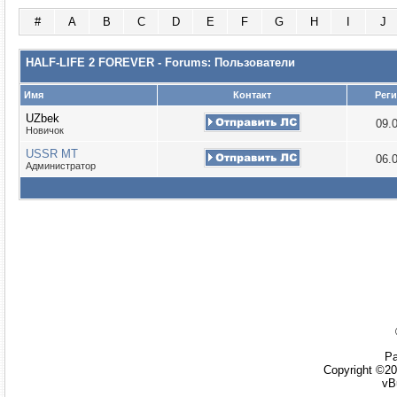
#
A
B
C
D
E
F
G
H
I
J
HALF-LIFE 2 FOREVER - Forums: Пользователи
Имя
Контакт
Рег
UZbek
09.
Новичок
USSR MT
06.
Администратор
Ра
Copyright ©20
vB