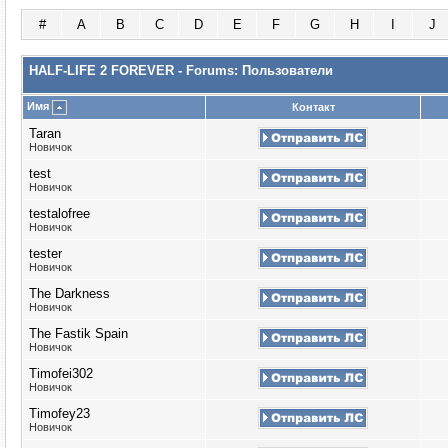
#
A
B
C
D
E
F
G
H
I
J
HALF-LIFE 2 FOREVER - Forums: Пользователи
Имя
Контакт
Taran
Новичок
test
Новичок
testalofree
Новичок
tester
Новичок
The Darkness
Новичок
The Fastik Spain
Новичок
Timofei302
Новичок
Timofey23
Новичок