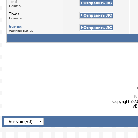
Tiref
Новичок
Tiwas
Новичок
trueman
Администратор
Ра
Copyright ©20
vB