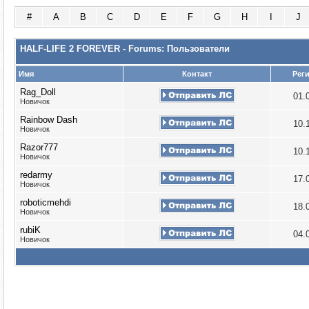
#
A
B
C
D
E
F
G
H
I
J
HALF-LIFE 2 FOREVER - Forums: Пользователи
Имя
Контакт
Рег
Rag_Doll
01.
Новичок
Rainbow Dash
10.
Новичок
Razor777
10.
Новичок
redarmy
17.
Новичок
roboticmehdi
18.
Новичок
rubiK
04.
Новичок