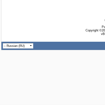
Ра
Copyright ©20
vB