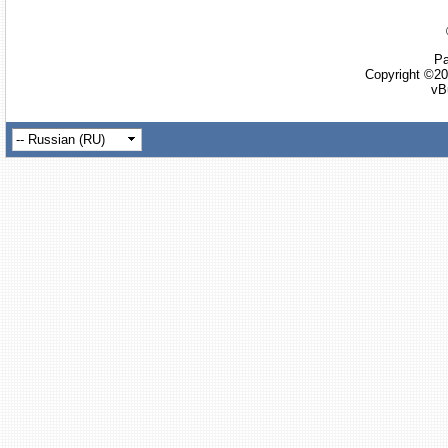
Ра
Copyright ©20
vB