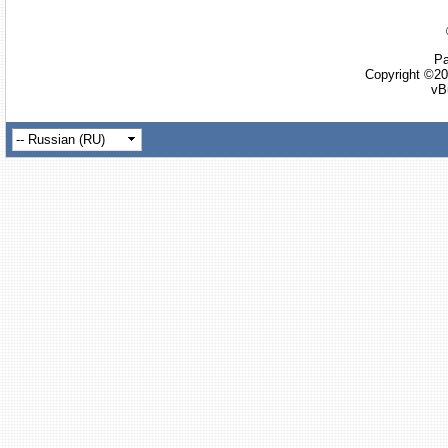
Ра
Copyright ©20
vB