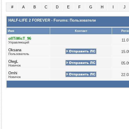
#
A
B
C
D
E
F
G
H
I
J
HALF-LIFE 2 FOREVER - Forums: Пользователи
Имя
Контакт
Реги
oIITiMicT_96
11.
Управляющий
Oksana
15.
Пользователь
OlegL
05.
Новичок
Omhi
22.
Новичок