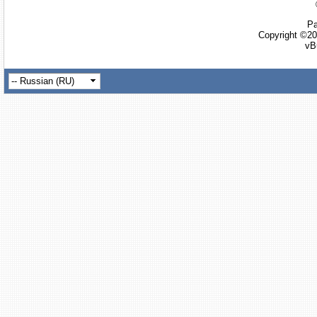
Ра
Copyright ©20
vB