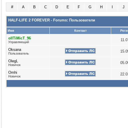
#
A
B
C
D
E
F
G
H
I
J
HALF-LIFE 2 FOREVER - Forums: Пользователи
Имя
Контакт
Реги
oIITiMicT_96
11.
Управляющий
Oksana
15.
Пользователь
OlegL
05.
Новичок
Omhi
22.
Новичок