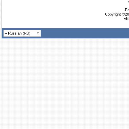
Ра
Copyright ©20
vB