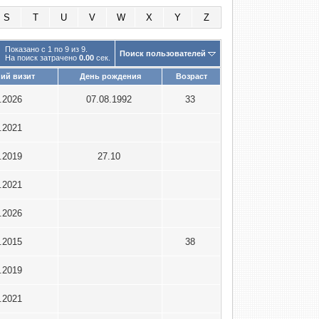
S
T
U
V
W
X
Y
Z
Показано с 1 по 9 из 9.
Поиск пользователей
На поиск затрачено
0.00
сек.
ий визит
День рождения
Возраст
4.2026
07.08.1992
33
9.2021
4.2019
27.10
3.2021
1.2026
6.2015
38
8.2019
7.2021