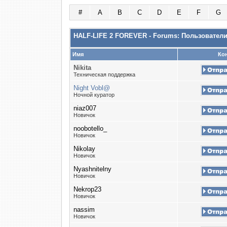
#
A
B
C
D
E
F
G
HALF-LIFE 2 FOREVER - Forums: Пользовател
Имя
Кон
Nikita
Техническая поддержка
Night Vobl@
Ночной куратор
niaz007
Новичок
noobotello_
Новичок
Nikolay
Новичок
Nyashnitelny
Новичок
Nekrop23
Новичок
nassim
Новичок