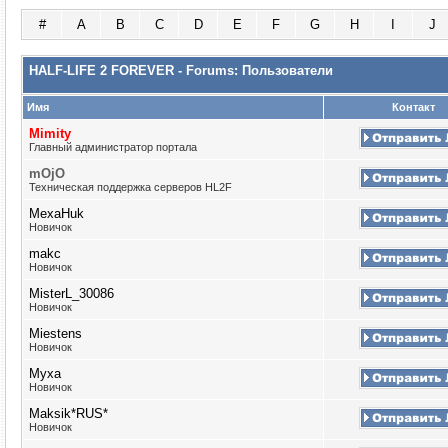
#
A
B
C
D
E
F
G
H
I
J
HALF-LIFE 2 FOREVER - Forums: Пользователи
Имя
Контакт
Mimity
Главный администратор портала
mOjO
Техническая поддержка серверов HL2F
MexaHuk
Новичок
makc
Новичок
MisterL_30086
Новичок
Miestens
Новичок
Myxa
Новичок
Maksik*RUS*
Новичок