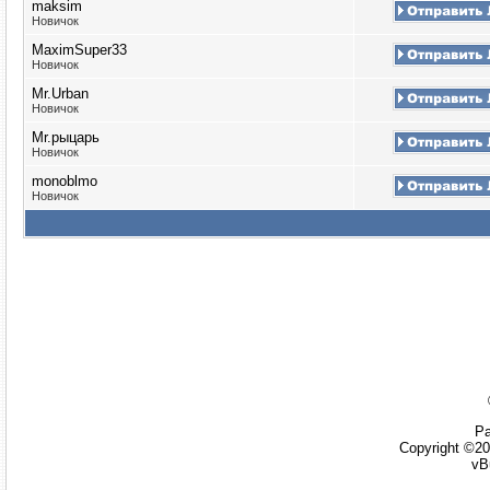
maksim
Новичок
MaximSuper33
Новичок
Mr.Urban
Новичок
Mr.рыцарь
Новичок
monoblmo
Новичок
Ра
Copyright ©20
vB