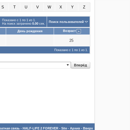
S
T
U
V
W
X
Y
Z
Показано с 1 по 1 из 1.
Поиск пользователей
На поиск затрачено
0.00
сек.
Возраст
День рождения
25
Показано с 1 по 1 из 1.
атная связь
-
HALF-LIFE 2 FOREVER - Site
-
Архив
-
Вверх