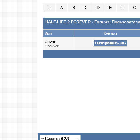
#
A
B
C
D
E
F
G
HALF-LIFE 2 FOREVER - Forums: Пользовател
Имя
Контакт
Jovan
Новичок