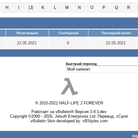
H
I
[
J
]
K
L
M
N
O
P
Q
R
и
Регистрация
Сообщений
Последний визит
22.05.2021
0
22.05.2021
Быстрый переход
® 2015-2021 HALF-LIFE 2 FOREVER
Работает на vBulletin® Версия 3.9.1-dev
Copyright ©2000 - 2026, Jelsoft Enterprises Ltd. Перевод:
zCarot
vBulletin Skin developed by: vBStyles.com
Обр