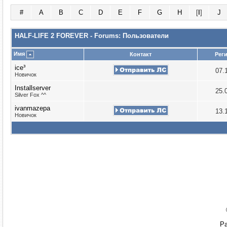
#
A
B
C
D
E
F
G
H
[
I
]
J
HALF-LIFE 2 FOREVER - Forums: Пользователи
Имя
Контакт
Рег
ice³
07.
Новичок
Installserver
25.
Silver Fox ^^
ivanmazepa
13.
Новичок
Ра