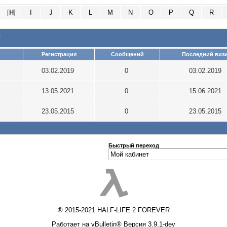
[
H
]
I
J
K
L
M
N
O
P
Q
R
и
Регистрация
Сообщений
Последний виз
03.02.2019
0
03.02.2019
13.05.2021
0
15.06.2021
23.05.2015
0
23.05.2015
Быстрый переход
® 2015-2021 HALF-LIFE 2 FOREVER
Работает на vBulletin® Версия 3.9.1-dev