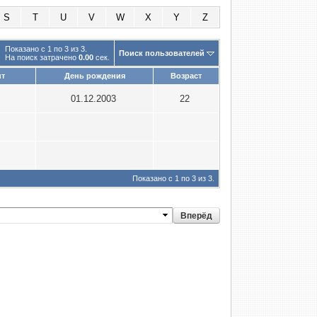
S
T
U
V
W
X
Y
Z
Показано с 1 по 3 из 3.
Поиск пользователей
На поиск затрачено
0.00
сек.
ит
День рождения
Возраст
01.12.2003
22
Показано с 1 по 3 из 3.