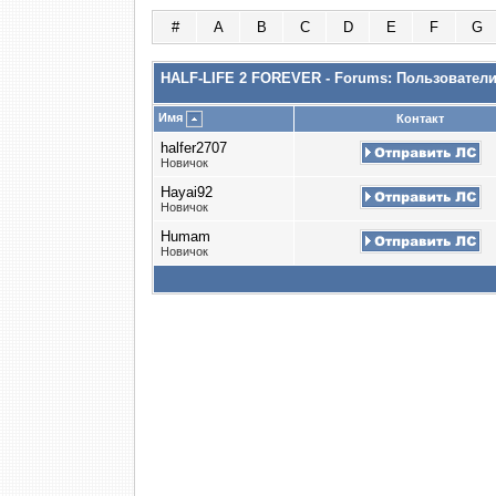
#
A
B
C
D
E
F
G
HALF-LIFE 2 FOREVER - Forums: Пользовател
Имя
Контакт
halfer2707
Новичок
Hayai92
Новичок
Humam
Новичок