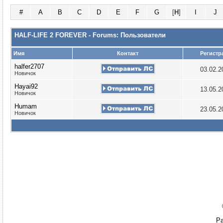
#
A
B
C
D
E
F
G
[
H
]
I
J
HALF-LIFE 2 FOREVER - Forums: Пользователи
Имя
Контакт
Регистр
halfer2707
03.02.
Новичок
Hayai92
13.05.
Новичок
Humam
23.05.
Новичок
Ра