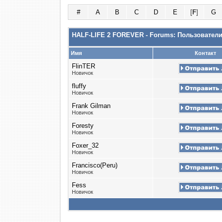
#
A
B
C
D
E
[
F
]
G
HALF-LIFE 2 FOREVER - Forums: Пользовател
Имя
Контакт
FlinTER
Новичок
fluffy
Новичок
Frank Gilman
Новичок
Foresty
Новичок
Foxer_32
Новичок
Francisco(Peru)
Новичок
Fess
Новичок