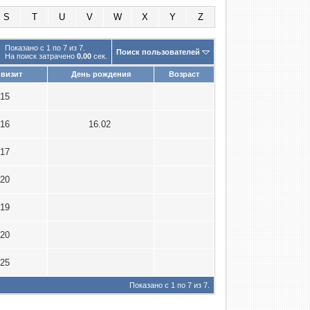
S
T
U
V
W
X
Y
Z
Показано с 1 по 7 из 7.
Поиск пользователей
На поиск затрачено
0.00
сек.
визит
День рождения
Возраст
015
016
16.02
017
020
019
020
025
Показано с 1 по 7 из 7.