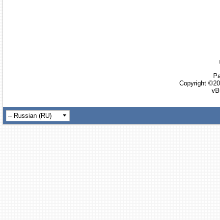
Ра
Copyright ©20
vB