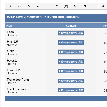
#
A
B
C
D
E
[
F
]
G
H
I
J
HALF-LIFE 2 FOREVER - Forums: Пользователи
Имя
Контакт
Ре
Fess
06
Новичок
FlinTER
15
Новичок
fluffy
07
Новичок
Foresty
19
Новичок
Foxer_32
16
Новичок
Francisco(Peru)
28
Новичок
Frank Gilman
08
Новичок