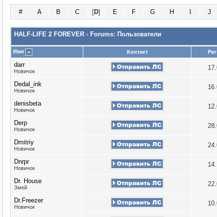
#
A
B
C
[
D
]
E
F
G
H
I
J
HALF-LIFE 2 FOREVER - Forums: Пользователи
Имя
Контакт
Рег
darr
17
Новичок
Dedal_ink
16
Новичок
denisbeta
12
Новичок
Derp
28
Новичок
Dmitriy
24
Новичок
Dnrpr
14
Новичок
Dr. House
22
Змей
Dr.Freezer
10
Новичок