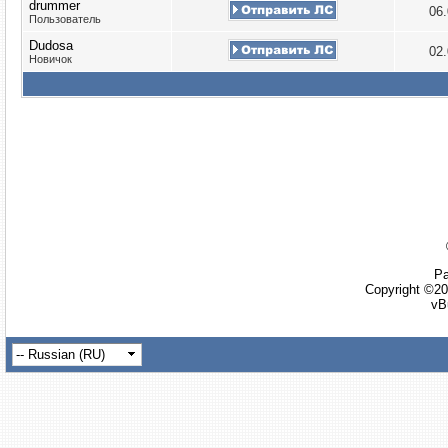
drummer
06
Пользователь
Dudosa
02
Новичок
Ра
Copyright ©20
vB