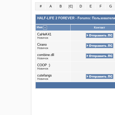
#
A
B
[
C
]
D
E
F
G
HALF-LIFE 2 FOREVER - Forums: Пользовател
Имя
Контакт
CaHeK41
Новичок
Cirano
Новичок
combine.dll
Новичок
COOP :)
Новичок
cutefangs
Новичок