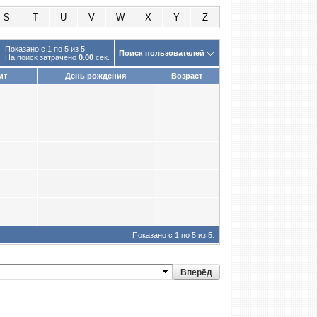
S
T
U
V
W
X
Y
Z
Показано с 1 по 5 из 5.
Поиск пользователей
На поиск затрачено
0.00
сек.
ит
День рождения
Возраст
Показано с 1 по 5 из 5.