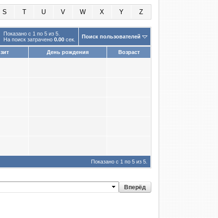
S
T
U
V
W
X
Y
Z
Показано с 1 по 5 из 5.
Поиск пользователей
На поиск затрачено
0.00
сек.
зит
День рождения
Возраст
5
2
0
4
6
Показано с 1 по 5 из 5.