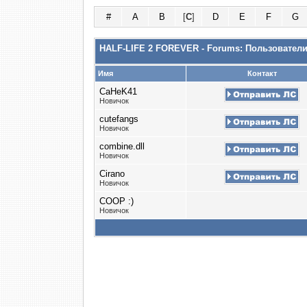
#
A
B
[
C
]
D
E
F
G
HALF-LIFE 2 FOREVER - Forums: Пользовател
Имя
Контакт
CaHeK41
Новичок
cutefangs
Новичок
combine.dll
Новичок
Cirano
Новичок
COOP :)
Новичок