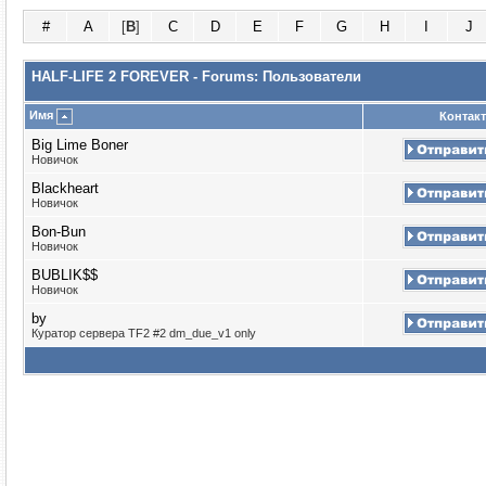
#
A
[
B
]
C
D
E
F
G
H
I
J
HALF-LIFE 2 FOREVER - Forums: Пользователи
Имя
Контакт
Big Lime Boner
Новичок
Blackheart
Новичок
Bon-Bun
Новичок
BUBLIK$$
Новичок
by
Куратор сервера TF2 #2 dm_due_v1 only