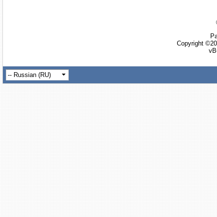
Ра
Copyright ©20
vB