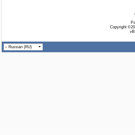
Ра
Copyright ©20
vB