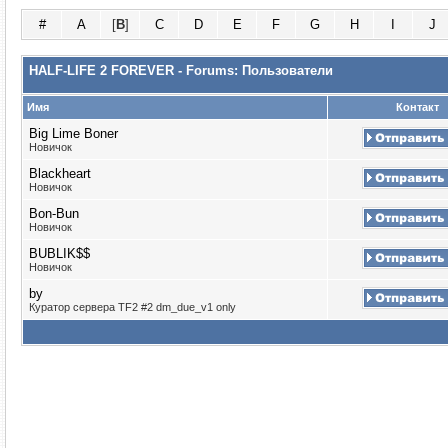
#
A
[
B
]
C
D
E
F
G
H
I
J
HALF-LIFE 2 FOREVER - Forums: Пользователи
Имя
Контакт
Big Lime Boner
Новичок
Blackheart
Новичок
Bon-Bun
Новичок
BUBLIK$$
Новичок
by
Куратор сервера TF2 #2 dm_due_v1 only